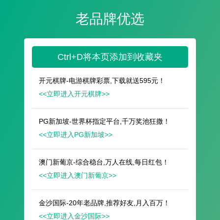
遥想公瑾当年，小乔初嫁了，雄姿英发。
羽扇纶巾，谈笑间，樯橹灰飞烟灭。
故国神游，多情应笑我，早生华发。
人生如梦，一尊还酹江月。